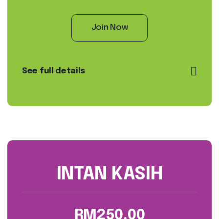
Join Now
See full details
INTAN KASIH
RM250.00