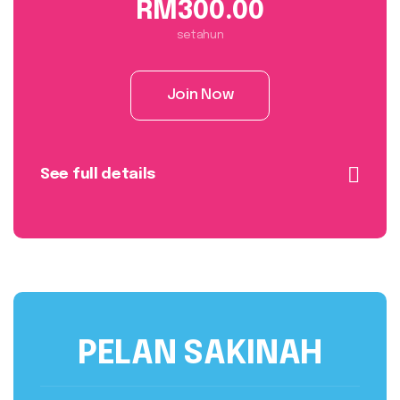
RM300.00
setahun
Join Now
See full details
PELAN SAKINAH