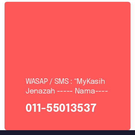
WASAP / SMS : “MyKasih
Jenazah ----- Nama----
011-55013537